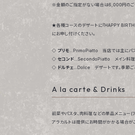
※金額のご指定がない場合は6,000円の
★各種コースのデザートに『HAPPY BIRT
にお申し付けください。
◇ プリモ
…PrimoPiatto 当店では主
◇ セコンド
…SecondoPiatto メイ
◇ ドルチェ
…Dolce デザートです。季節
A la carte & Drinks
前菜やパスタ、肉料理などの単品メニュー(ア
アラカルトは提供にお時間がかかる場合がご